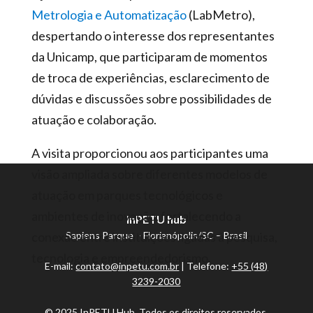
Metrologia e Automatização
(LabMetro),
despertando o interesse dos representantes
da Unicamp, que participaram de momentos
de troca de experiências, esclarecimento de
dúvidas e discussões sobre possibilidades de
atuação e colaboração.
A visita proporcionou aos participantes uma
visão ampliada sobre diferentes modelos de
atuação em parques tecnológicos e
ambientes de inovação, fortalecendo a
InPETU hub
conexão entre instituições ligadas à pesquisa,
Sapiens Parque – Florianópolis/SC – Brasil
tecnologia e empreendedorismo.
E-mail:
contato@inpetu.com.br
| Telefone:
+55 (48)
3239-2030
© 2025 InPETU Hub. Todos os direitos reservados.