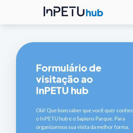
Formulário de
visitação ao
InPETU hub
Olá! Que bom saber que você quer conhe
o InPETU hub e o Sapiens Parque. Para
organizarmos sua visita da melhor forma,