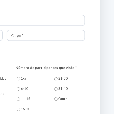
Número de participantes que virão *
idas
1-5
21-30
6-10
31-40
tos
11-15
Outro:
16-20