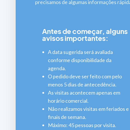
precisamos de algumas informações rápid
Antes de começar, alguns
avisos importantes:
A data sugerida será avaliada
conforme disponibilidade da
agenda.
O pedido deve ser feito com pelo
menos 5 dias de antecedência.
As visitas acontecem apenas em
horário comercial.
Não realizamos visitas em feriados e
finais de semana.
Máximo: 45 pessoas por visita.