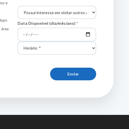
mo e
rtups
Data Disponível (dia/mês/ano) *
a área
Enviar